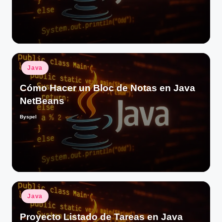
Publicado
Java
en
Cómo Hacer un Bloc de Notas en Java
NetBeans
Byspel
Publicado
por
Publicado
Java
en
Proyecto Listado de Tareas en Java