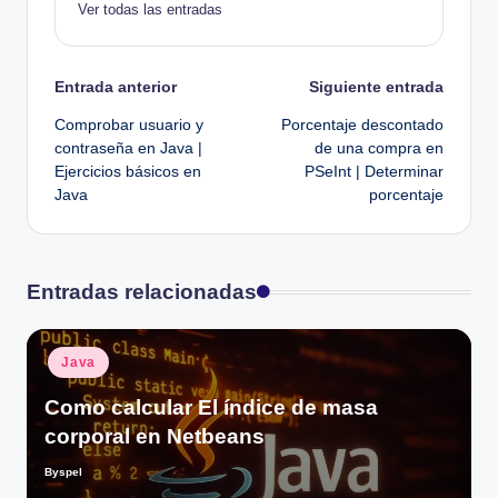
Ver todas las entradas
Navegación
Entrada anterior
Siguiente entrada
Comprobar usuario y
Porcentaje descontado
de
contraseña en Java |
de una compra en
Ejercicios básicos en
PSeInt | Determinar
entradas
Java
porcentaje
Entradas relacionadas
Publicado
Java
en
Como calcular El índice de masa
corporal en Netbeans
Byspel
Publicado
por