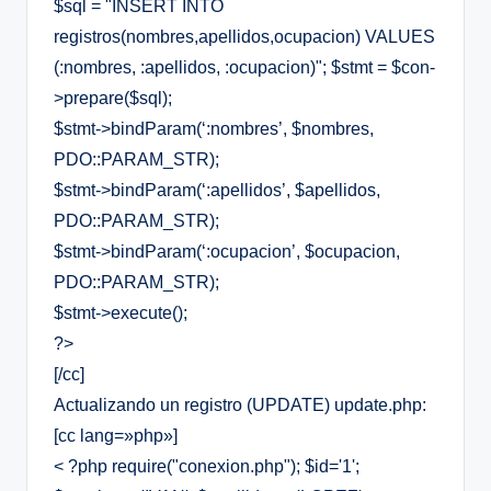
$sql = "INSERT INTO
registros(nombres,apellidos,ocupacion) VALUES
(:nombres, :apellidos, :ocupacion)"; $stmt = $con-
>prepare($sql);
$stmt->bindParam(‘:nombres’, $nombres,
PDO::PARAM_STR);
$stmt->bindParam(‘:apellidos’, $apellidos,
PDO::PARAM_STR);
$stmt->bindParam(‘:ocupacion’, $ocupacion,
PDO::PARAM_STR);
$stmt->execute();
?>
[/cc]
Actualizando un registro (UPDATE) update.php:
[cc lang=»php»]
< ?php require("conexion.php"); $id='1';