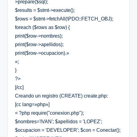
>prepare($sql);
$results = $stmt->execute();
$rows = $stmt->fetchAll(\PDO::FETCH_OBJ);
foreach ($rows as $row) {
print($row->nombres);
print($row->apellidos);
print($row->ocupacion).»
«;
}
?>
[/cc]
Creando un registro (CREATE) create.php:
[cc lang=»php»]
< ?php require("conexion.php");
$nombres='IVAN'; $apellidos = 'LOPEZ';
$ocupacion = 'DEVELOPER'; $con = Conectar();