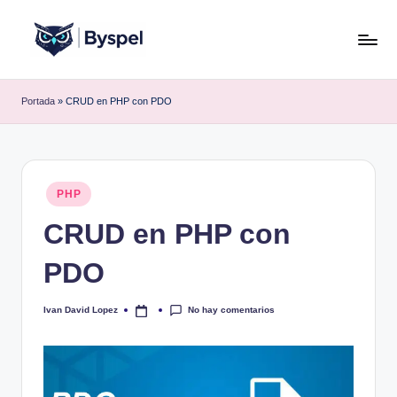
Saltar
al
B
Ideas,
contenido
código
y
Portada
»
CRUD en PHP con PDO
y
s
tecnología.
p
e
Publicado
PHP
en
l
CRUD en PHP con
PDO
No hay comentarios
Ivan David Lopez
Publicado
por