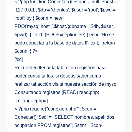
< ?php function Conectar (){ $conn = null; $host =
'127.0.0.1'; $db = 'clientes'; $user = 'root'; $pwd =
'root'; try { $conn = new
PDO('mysql:host='.$host.';dbname='.$db, $user,
$pwd); } catch (PDOException $e) { echo 'No se
pudo conectar a la base de datos !!'; exit; } return
$conn; } ?>
[/cc]
Recuerden llenar la tabla con registros para
poder consultarlos, si deseas saber como
realizar tal acción visita nuestra sección de
mysql
Consultando registros (READ) read.php:
[cc lang=»php»]
< ?php require("conexion.php"); $con =
Conectar(); $sql = "SELECT nombres, apellidos,
ocupacion FROM registros"; $stmt = $con-