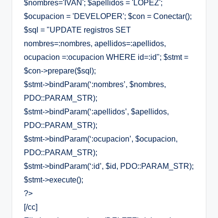
$nombres='IVAN'; $apellidos = 'LOPEZ';
$ocupacion = 'DEVELOPER'; $con = Conectar();
$sql = "UPDATE registros SET
nombres=:nombres, apellidos=:apellidos,
ocupacion =:ocupacion WHERE id=:id"; $stmt =
$con->prepare($sql);
$stmt->bindParam(‘:nombres’, $nombres,
PDO::PARAM_STR);
$stmt->bindParam(‘:apellidos’, $apellidos,
PDO::PARAM_STR);
$stmt->bindParam(‘:ocupacion’, $ocupacion,
PDO::PARAM_STR);
$stmt->bindParam(‘:id’, $id, PDO::PARAM_STR);
$stmt->execute();
?>
[/cc]