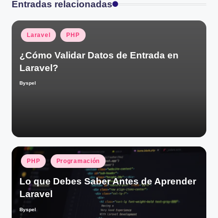
Entradas relacionadas
Publicado
Laravel
PHP
en
¿Cómo Validar Datos de Entrada en
Laravel?
Byspel
Publicado
por
Publicado
PHP
Programación
en
Lo que Debes Saber Antes de Aprender
Laravel
Byspel
Publicado
por