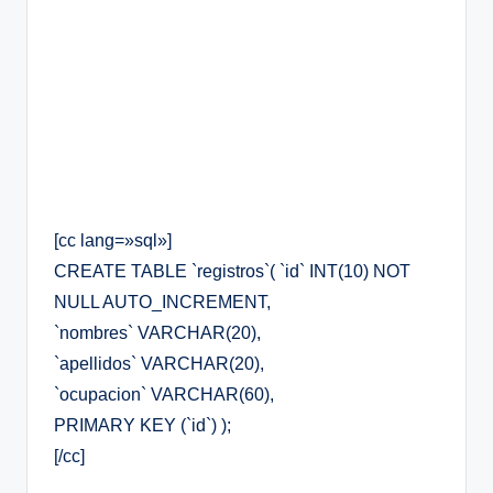
[cc lang=»sql»]
CREATE TABLE `registros`( `id` INT(10) NOT
NULL AUTO_INCREMENT,
`nombres` VARCHAR(20),
`apellidos` VARCHAR(20),
`ocupacion` VARCHAR(60),
PRIMARY KEY (`id`) );
[/cc]