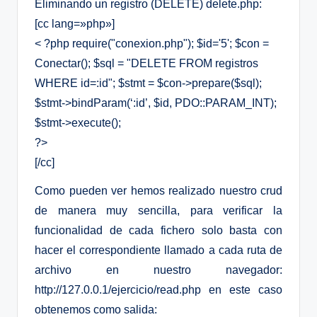
Eliminando un registro (DELETE) delete.php:
[cc lang=»php»]
< ?php require("conexion.php"); $id='5'; $con =
Conectar(); $sql = "DELETE FROM registros
WHERE id=:id"; $stmt = $con->prepare($sql);
$stmt->bindParam(‘:id’, $id, PDO::PARAM_INT);
$stmt->execute();
?>
[/cc]
Como pueden ver hemos realizado nuestro crud
de manera muy sencilla, para verificar la
funcionalidad de cada fichero solo basta con
hacer el correspondiente llamado a cada ruta de
archivo en nuestro navegador:
http://127.0.0.1/ejercicio/read.php en este caso
obtenemos como salida: