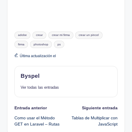
Etiquetas:
adobe
crear
crear mi firma
crear un pincel
firma
photoshop
ps
Última actualización el
Byspel
Ver todas las entradas
Navegación
Entrada anterior
Siguiente entrada
Como usar el Método
Tablas de Multiplicar con
de
GET en Laravel – Rutas
JavaScript