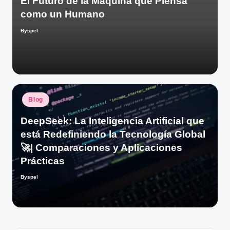
El Futuro de la Máquina que Piensa
como un Humano
Byspel
Publicado
por
Publicado
Blog
en
DeepSeek: La Inteligencia Artificial que
está Redefiniendo la Tecnología Global
🚀| Comparaciones y Aplicaciones
Prácticas
Byspel
Publicado
por