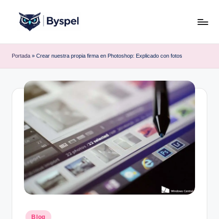
Saltar
al
B
Ideas,
contenido
código
y
Portada
»
Crear nuestra propia firma en Photoshop: Explicado con fotos
y
s
tecnología.
p
e
l
Publicado
Blog