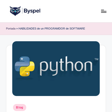
Saltar
al
B
Ideas,
contenido
código
y
Portada
»
HABILIDADES de un PROGRAMDOR de SOFTWARE
y
s
tecnología.
p
e
l
Publicado
Blog
en