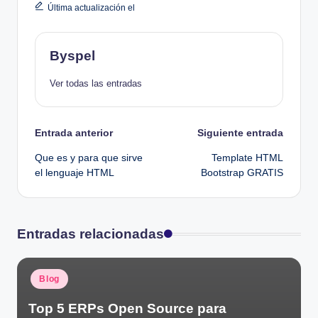
Última actualización el
Byspel
Ver todas las entradas
Navegación
Entrada anterior
Siguiente entrada
Que es y para que sirve
Template HTML
de
el lenguaje HTML
Bootstrap GRATIS
entradas
Entradas relacionadas
Publicado
Blog
en
Top 5 ERPs Open Source para