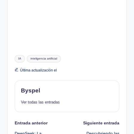
Etiquetas:
IA
inteligencia artificial
Última actualización el
Byspel
Ver todas las entradas
Navegación
Entrada anterior
Siguiente entrada
DeepSeek: La
Descubriendo las