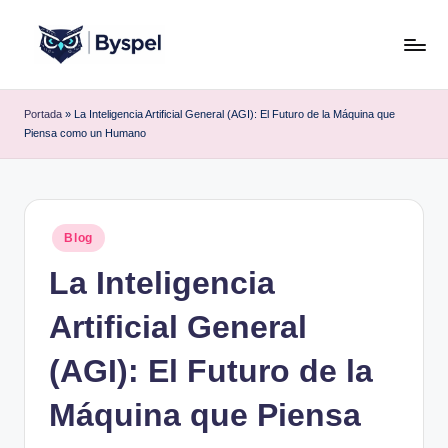
Saltar
al
B
Ideas,
contenido
código
y
Portada
»
La Inteligencia Artificial General (AGI): El Futuro de la Máquina que
y
Piensa como un Humano
s
tecnología.
p
e
Publicado
Blog
l
en
La Inteligencia
Artificial General
(AGI): El Futuro de la
Máquina que Piensa