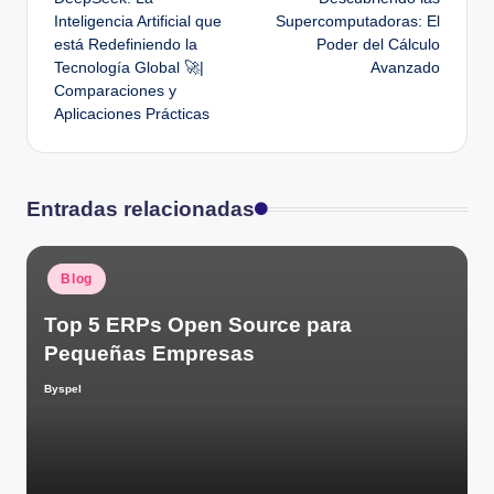
de
Inteligencia Artificial que
Supercomputadoras: El
está Redefiniendo la
Poder del Cálculo
entradas
Tecnología Global 🚀|
Avanzado
Comparaciones y
Aplicaciones Prácticas
Entradas relacionadas
Publicado
Blog
en
Top 5 ERPs Open Source para
Pequeñas Empresas
Byspel
Publicado
por