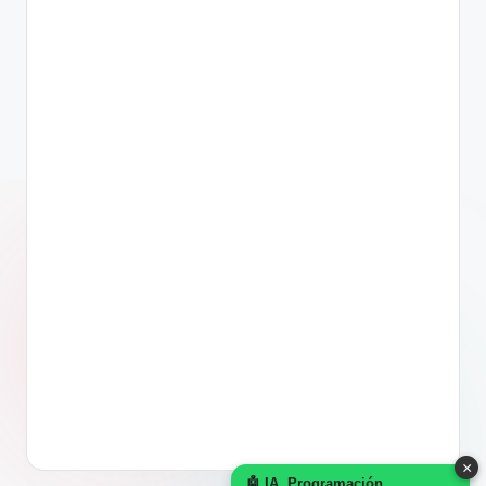
×
🤖 IA, Programación,