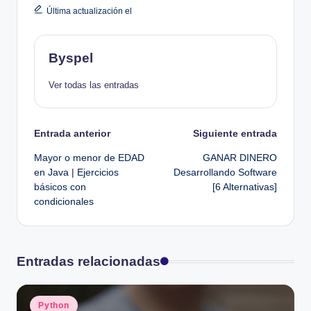
Última actualización el
Byspel
Ver todas las entradas
Navegación
Entrada anterior
Siguiente entrada
Mayor o menor de EDAD
GANAR DINERO
de
en Java | Ejercicios
Desarrollando Software
básicos con
[6 Alternativas]
entradas
condicionales
Entradas relacionadas
Publicado
Python