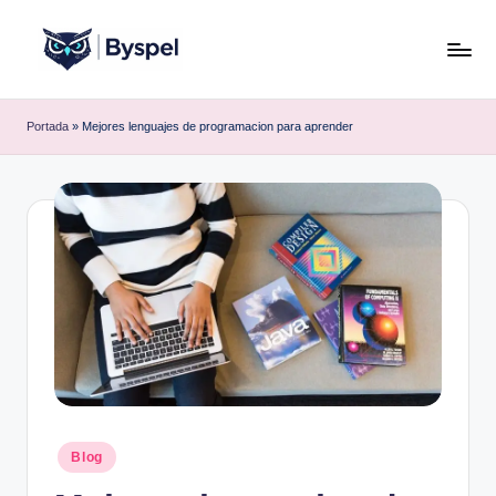
Saltar
al
B
Ideas,
contenido
código
y
Portada
»
Mejores lenguajes de programacion para aprender
y
s
tecnología.
p
e
l
Publicado
Blog
en