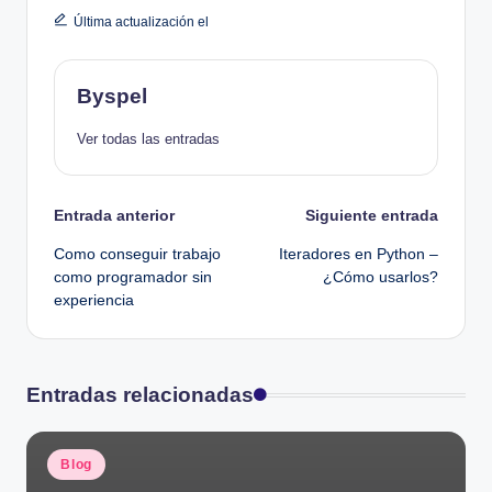
Última actualización el
Byspel
Ver todas las entradas
Navegación
Entrada anterior
Siguiente entrada
Como conseguir trabajo
Iteradores en Python –
de
como programador sin
¿Cómo usarlos?
experiencia
entradas
Entradas relacionadas
Publicado
Blog
en