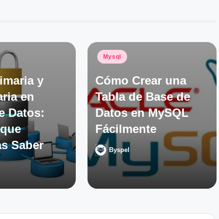
Publicado
Mysql
en
imaria y
Cómo Crear una
ria en
Tabla de Base de
e Datos:
Datos en MySQL
 que
Fácilmente
as Saber
Byspel
Publicado
por