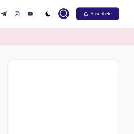
om
r.com
t.me
instagram.com
youtube.com
Suscríbete