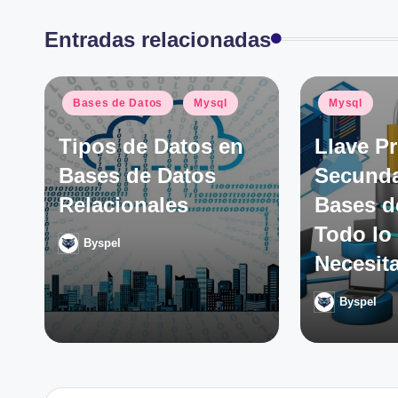
Entradas relacionadas
Publicado
Publicado
Bases de Datos
Mysql
Mysql
en
en
Tipos de Datos en
Llave Pr
Bases de Datos
Secunda
Relacionales
Bases d
Todo lo
Byspel
Publicado
Necesit
por
Byspel
Publicado
por