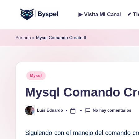
▶ Visita Mi Canal
✔ Ti
Saltar
B
Ideas,
al
código
contenido
y
Portada
»
Mysql Comando Create II
y
s
tecnología.
p
Publicado
Mysql
e
en
Mysql Comando Cre
l
No hay comentarios
Luis Eduardo
Publicado
por
Siguiendo con el manejo del comando cre