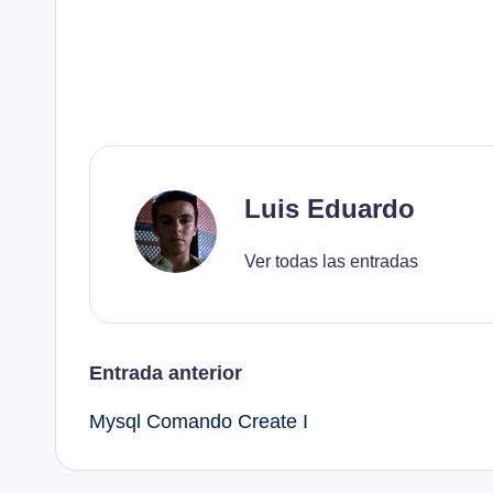
Luis Eduardo
Ver todas las entradas
Navegación
Entrada anterior
Mysql Comando Create I
de
entradas