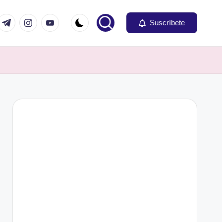
om
r.com
t.me
instagram.com
youtube.com
Suscríbete