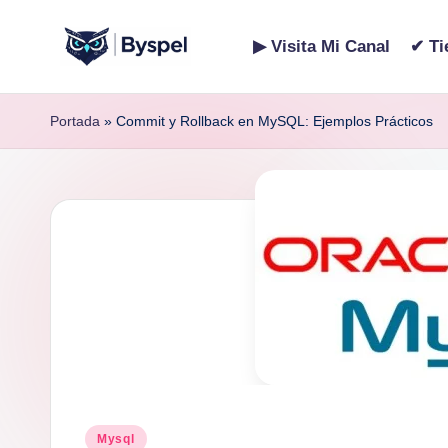
▶ Visita Mi Canal
✔ Ti
Saltar
B
Ideas,
al
código
contenido
y
Portada
»
Commit y Rollback en MySQL: Ejemplos Prácticos
y
s
tecnología.
p
e
l
Publicado
Mysql