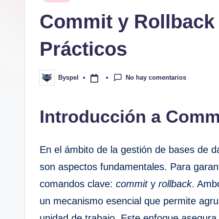
en
Commit y Rollback
Prácticos
No hay comentarios
Byspel
Publicado
por
Introducción a Comm
En el ámbito de la gestión de bases de da
son aspectos fundamentales. Para garant
comandos clave:
commit
y
rollback
. Amb
un mecanismo esencial que permite agru
unidad de trabajo. Este enfoque asegura