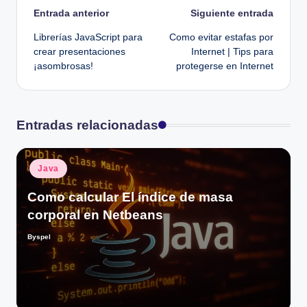
Navegación
Entrada anterior
Siguiente entrada
Librerías JavaScript para
Como evitar estafas por
de
crear presentaciones
Internet | Tips para
¡asombrosas!
protegerse en Internet
entradas
Entradas relacionadas
Publicado
Java
en
Como calcular El índice de masa
corporal en Netbeans
Byspel
Publicado
por