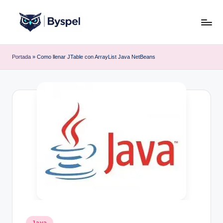
Saltar
al
B
Ideas,
contenido
código
y
Portada
»
Como llenar JTable con ArrayList Java NetBeans
y
s
tecnología.
p
e
l
Publicado
Java