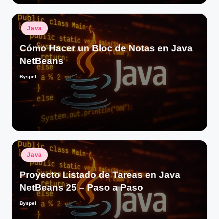
Publicado
Java
en
Cómo Hacer un Bloc de Notas en Java
NetBeans
Byspel
Publicado
por
Publicado
Java
en
Proyecto Listado de Tareas en Java
NetBeans 25 – Paso a Paso
Byspel
Publicado
por