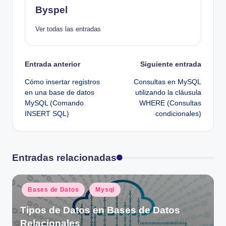
Byspel
Ver todas las entradas
Navegación
Entrada anterior
Siguiente entrada
Cómo insertar registros
Consultas en MySQL
de
en una base de datos
utilizando la cláusula
MySQL (Comando
WHERE (Consultas
entradas
INSERT SQL)
condicionales)
Entradas relacionadas
Publicado
Bases de Datos
Mysql
en
Tipos de Datos en Bases de Datos
Relacionales