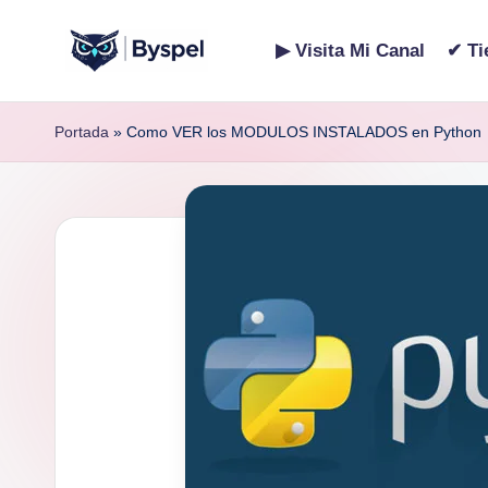
▶ Visita Mi Canal
✔ Ti
Saltar
B
Ideas,
al
código
contenido
y
Portada
»
Como VER los MODULOS INSTALADOS en Python
y
s
tecnología.
p
e
l