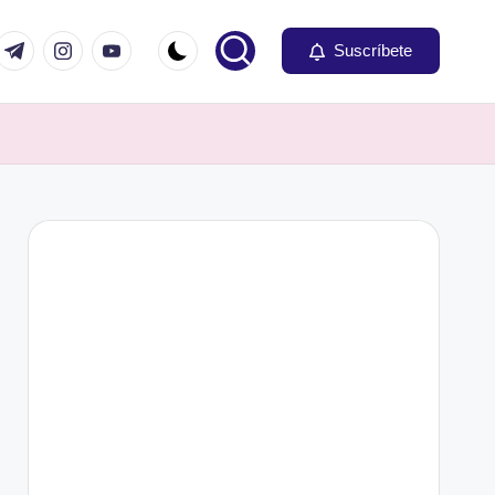
om
r.com
t.me
instagram.com
youtube.com
Suscríbete