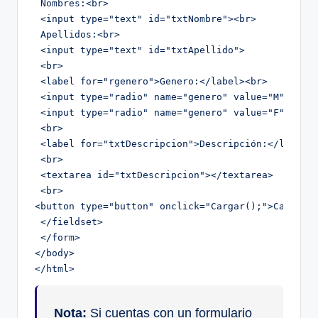
 Nombres:<br>

 <input type="text" id="txtNombre"><br>

 Apellidos:<br>

 <input type="text" id="txtApellido">

 <br>

 <label for="rgenero">Genero:</label><br>

 <input type="radio" name="genero" value="M" check
 <input type="radio" name="genero" value="F"> Feme
 <br>

 <label for="txtDescripcion">Descripción:</label>

 <br>

 <textarea id="txtDescripcion"></textarea>

 <br>

<button type="button" onclick="Cargar();">Cargar I
 </fieldset>

 </form>

</body>

</html>
Nota:
Si cuentas con un formulario