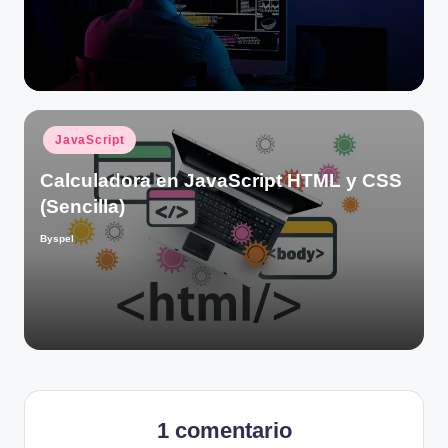
Publicado
JavaScript
en
Calculadora en JavaScript HTML y CSS
(Sencilla)
Byspel
Publicado
por
1 comentario