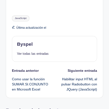
Etiquetas:
JavaScript
Última actualización el
Byspel
Ver todas las entradas
Navegación
Entrada anterior
Siguiente entrada
Como usar la función
Habilitar input HTML al
de
SUMAR.SI.CONJUNTO
pulsar Radiobutton con
en Microsoft Excel
JQuery (JavaScript)
entradas