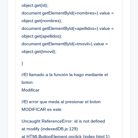
object.get(id);
document.getElementById(«nombres»).value =
object.get(nombres);
document.getElementById(«apellidos»).value =
object.get(apellidos);
document.getElementById(«tmovil»).value =
object.get(tmovil);
}
//El llamado a la función la hago mediante el
boton:
Modificar
//El error que meda al presionar el boton
MODIFICAR es este:
Uncaught ReferenceError: id is not defined
at modify (indexedDB.js:129)
at HTMLButtonElement.onclick (index.html:1)