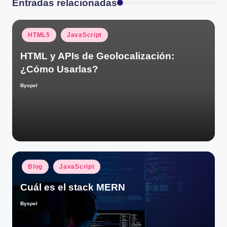
Entradas relacionadas
Publicado
HTML5
JavaScript
en
HTML y APIs de Geolocalización:
¿Cómo Usarlas?
Byspel
Publicado
por
Publicado
Blog
JavaScript
en
Cuál es el stack MERN
Byspel
Publicado
por