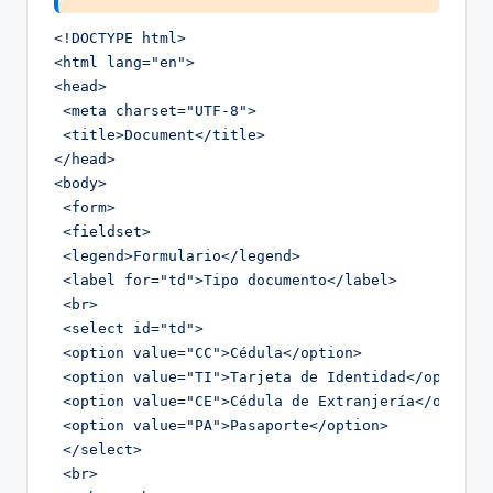
<!DOCTYPE html>

<html lang="en">

<head>

 <meta charset="UTF-8">

 <title>Document</title>

</head>

<body>

 <form>

 <fieldset>

 <legend>Formulario</legend>

 <label for="td">Tipo documento</label>

 <br>

 <select id="td">

 <option value="CC">Cédula</option>

 <option value="TI">Tarjeta de Identidad</option>

 <option value="CE">Cédula de Extranjería</option>
 <option value="PA">Pasaporte</option>

 </select>

 <br>
