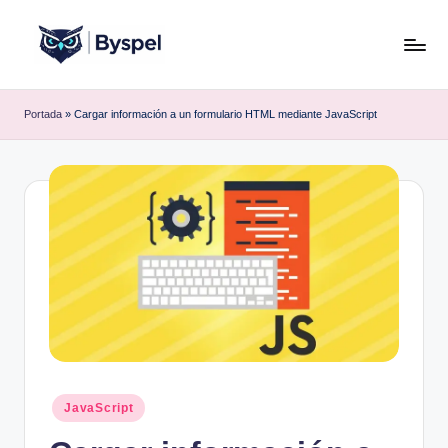
Saltar
al
B
Ideas,
contenido
código
y
Portada
»
Cargar información a un formulario HTML mediante JavaScript
y
s
tecnología.
p
e
l
Publicado
JavaScript
en