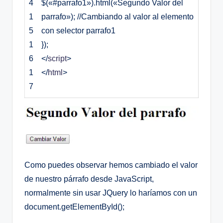
4
$(«#parrafo1»).html(«Segundo Valor del
1
parrafo»); //Cambiando al valor al elemento
5
con selector parrafo1
1
});
6
<
/
script
>
1
<
/
html
>
7
Como puedes observar hemos cambiado el valor
de nuestro párrafo desde JavaScript,
normalmente sin usar JQuery lo haríamos con un
document.getElementById();