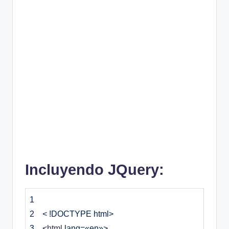
Incluyendo JQuery:
1
2
< !DOCTYPE html>
3
<
html
lang
=
«en»
>