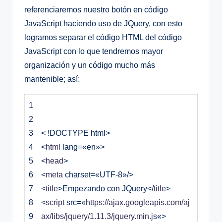
referenciaremos nuestro botón en código
JavaScript haciendo uso de JQuery, con esto
logramos separar el código HTML del código
JavaScript con lo que tendremos mayor
organización y un código mucho más
mantenible; así:
1
2
3
< !DOCTYPE html>
4
<
html
lang
=
«en»
>
5
<
head
>
6
<
meta
charset
=
«UTF-8»
/
>
7
<
title
>
Empezando con JQuery
<
/
title
>
8
<
script
src
=
«
https://ajax.googleapis.com/aj
9
ax/libs/jquery/1.11.3/jquery.min.js
«
>