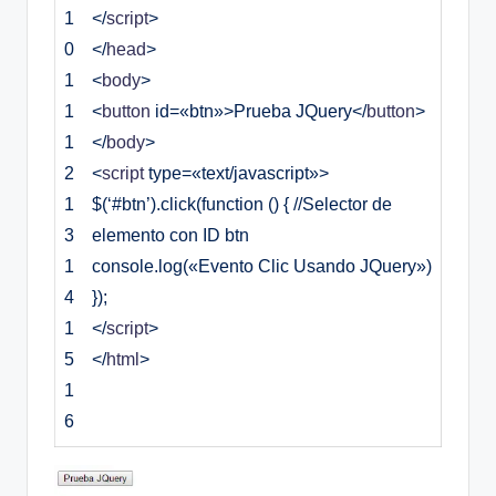
1
<
/
script
>
0
<
/
head
>
1
<
body
>
1
<
button
id
=
«btn»
>
Prueba JQuery
<
/
button
>
1
<
/
body
>
2
<
script
type
=
«text/javascript»
>
1
$(‘#btn’).click(function () { //Selector de
3
elemento con ID btn
1
console.log(«Evento Clic Usando JQuery»)
4
});
1
<
/
script
>
5
<
/
html
>
1
6