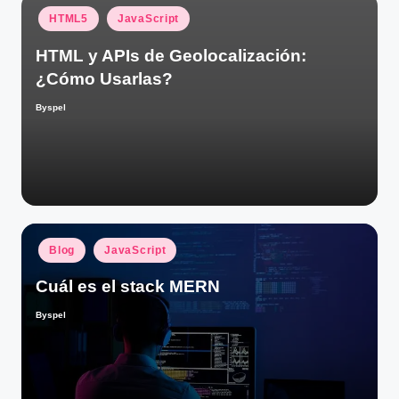
Publicado
HTML5
JavaScript
en
HTML y APIs de Geolocalización:
¿Cómo Usarlas?
Byspel
Publicado
por
Publicado
Blog
JavaScript
en
Cuál es el stack MERN
Byspel
Publicado
por