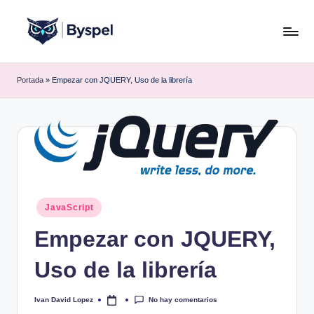
Saltar
al
B
Ideas,
contenido
código
y
Portada
»
Empezar con JQUERY, Uso de la librería
y
s
tecnología.
p
e
l
Publicado
JavaScript
en
Empezar con JQUERY,
Uso de la librería
No hay comentarios
Ivan David Lopez
Publicado
por