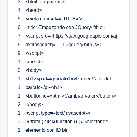
3
<
html
lang
=
«en»
>
4
<
head
>
5
<
meta
charset
=
«UTF-8»
/
>
6
<
title
>
Empezando con JQuery
<
/
title
>
7
<
script
src
=
«
https://ajax.googleapis.com/aj
8
ax/libs/jquery/1.11.3/jquery.min.js
«
>
9
<
/
script
>
1
<
/
head
>
0
<
body
>
1
<
h1
><
p
id
=
«parrafo1»
>
Primer Valor del
1
parrafo
<
/
p
><
/
h1
>
1
<
button
id
=
«btn»
>
Cambiar Valor
<
/
button
>
2
<
/
body
>
1
<
script
type
=
«text/javascript»
>
3
$(‘#btn’).click(function () { //Selector de
1
elemento con ID btn