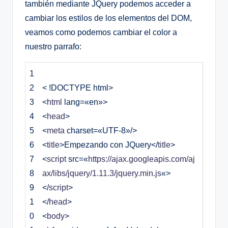
también mediante JQuery podemos acceder a
cambiar los estilos de los elementos del DOM,
veamos como podemos cambiar el color a
nuestro parrafo:
1
2
< !DOCTYPE html>
3
<
html
lang
=
«en»
>
4
<
head
>
5
<
meta
charset
=
«UTF-8»
/
>
6
<
title
>
Empezando con JQuery
<
/
title
>
7
<
script
src
=
«
https://ajax.googleapis.com/aj
8
ax/libs/jquery/1.11.3/jquery.min.js
«
>
9
<
/
script
>
1
<
/
head
>
0
<
body
>