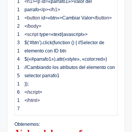
1
<
h1
><
p
id
=
«parrafo1»
>
Valor del
1
parrafo
<
/
p
><
/
h1
>
1
<
button
id
=
«btn»
>
Cambiar Valor
<
/
button
>
2
<
/
body
>
1
<
script
type
=
«text/javascript»
>
3
$(‘#btn’).click(function () { //Selector de
1
elemento con ID btn
4
$(«#parrafo1»).attr(«style», «color:red»)
1
//Cambiando los atributos del elemento con
5
selector parrafo1
1
});
6
<
/
script
>
1
<
/
html
>
7
Obtenemos: