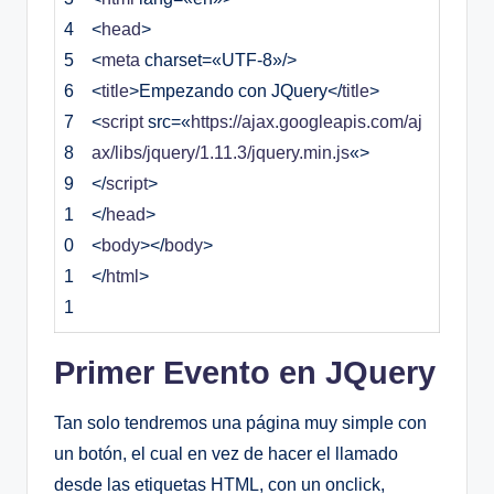
4
<
head
>
5
<
meta
charset
=
«UTF-8»
/
>
6
<
title
>
Empezando con JQuery
<
/
title
>
7
<
script
src
=
«
https://ajax.googleapis.com/aj
8
ax/libs/jquery/1.11.3/jquery.min.js
«
>
9
<
/
script
>
1
<
/
head
>
0
<
body
>
<
/
body
>
1
<
/
html
>
1
Primer Evento en JQuery
Tan solo tendremos una página muy simple con
un botón, el cual en vez de hacer el llamado
desde las etiquetas HTML, con un onclick,