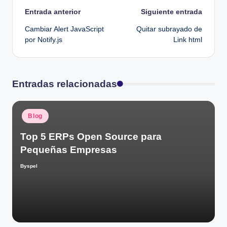
Navegación
Entrada anterior
Siguiente entrada
Cambiar Alert JavaScript
Quitar subrayado de
de
por Notify.js
Link html
entradas
Entradas relacionadas
Publicado
Blog
en
Top 5 ERPs Open Source para
Pequeñas Empresas
Byspel
Publicado
por