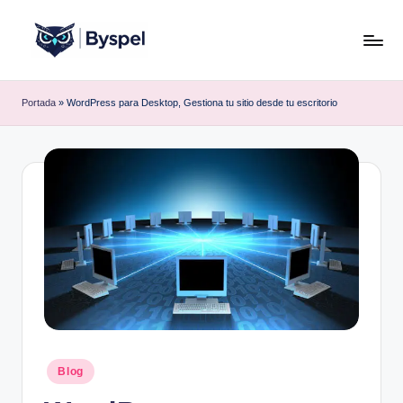
Saltar
al
B
Ideas,
contenido
código
y
Portada
»
WordPress para Desktop, Gestiona tu sitio desde tu escritorio
y
s
tecnología.
p
e
l
Publicado
Blog
en