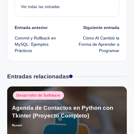
Ver todas las entradas
Navegación
Entrada anterior
Siguiente entrada
Commit y Rollback en
Cómo AI Cambió la
de
MySQL: Ejemplos
Forma de Aprender a
Prácticos
Programar
entradas
Entradas relacionadas
Publicado
Desarrollo de Software
en
Agenda de Contactos en Python con
Tkinter (Proyecto Completo)
Byspel
Publicado
por