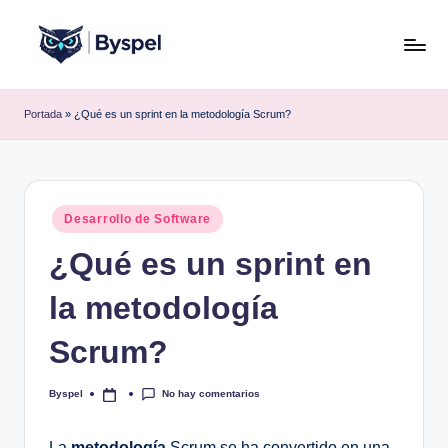
Saltar
al
B
Ideas,
contenido
código
y
Portada
»
¿Qué es un sprint en la metodología Scrum?
y
s
tecnología.
p
e
Publicado
Desarrollo de Software
en
l
¿Qué es un sprint en
la metodología
Scrum?
No hay comentarios
Byspel
Publicado
por
La
metodología
Scrum se ha convertido en una