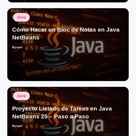
Publicado
Java
en
Cómo Hacer un Bloc de Notas en Java
NetBeans
Byspel
Publicado
por
Publicado
Java
en
Proyecto Listado de Tareas en Java
NetBeans 25 – Paso a Paso
Byspel
Publicado
por