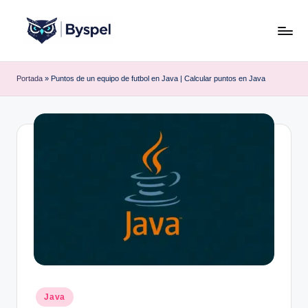
Saltar
al
B
Ideas,
contenido
código
y
Portada
»
Puntos de un equipo de futbol en Java | Calcular puntos en Java
y
s
tecnología.
p
e
l
Publicado
Java
en