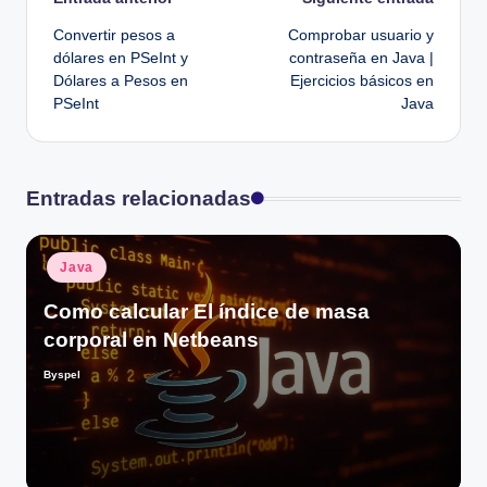
Navegación
Convertir pesos a
Comprobar usuario y
de
dólares en PSeInt y
contraseña en Java |
Dólares a Pesos en
Ejercicios básicos en
entradas
PSeInt
Java
Entradas relacionadas
Publicado
Java
en
Como calcular El índice de masa
corporal en Netbeans
Byspel
Publicado
por