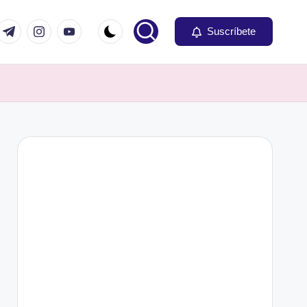
om
r.com
t.me
instagram.com
youtube.com
Suscríbete