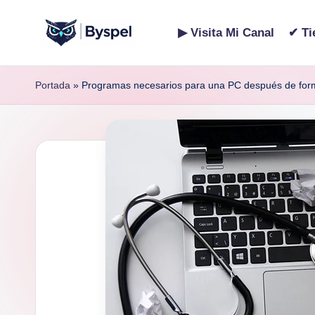
▶ Visita Mi Canal
✔ Ti
Saltar
B
Ideas,
al
código
contenido
y
Portada
»
Programas necesarios para una PC después de for
y
s
tecnología.
p
e
l