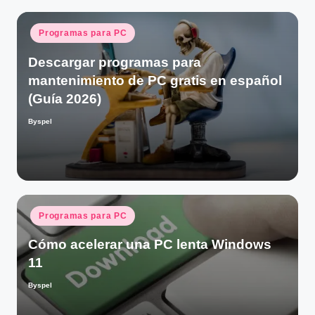
Publicado
Programas para PC
en
Descargar programas para
mantenimiento de PC gratis en español
(Guía 2026)
Byspel
Publicado
por
Publicado
Programas para PC
en
Cómo acelerar una PC lenta Windows
11
Byspel
Publicado
por