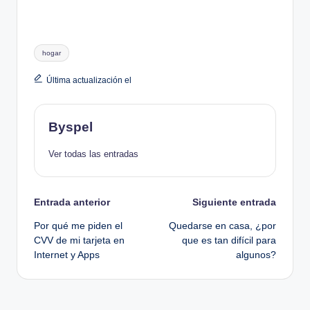
Etiquetas:
hogar
Última actualización el
Byspel
Ver todas las entradas
Navegación
Entrada anterior
Siguiente entrada
Por qué me piden el
Quedarse en casa, ¿por
de
CVV de mi tarjeta en
que es tan difícil para
Internet y Apps
algunos?
entradas