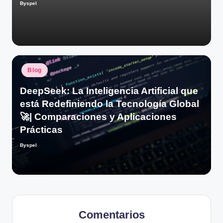
Byspel
Publicado
por
Publicado
Blog
en
DeepSeek: La Inteligencia Artificial que
está Redefiniendo la Tecnología Global
🚀| Comparaciones y Aplicaciones
Prácticas
Byspel
Publicado
por
Comentarios