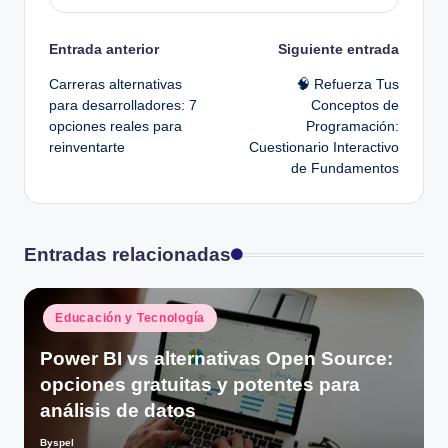
Navegación
Entrada anterior
Siguiente entrada
Carreras alternativas
🧠 Refuerza Tus
de
para desarrolladores: 7
Conceptos de
opciones reales para
Programación:
entradas
reinventarte
Cuestionario Interactivo
de Fundamentos
Entradas relacionadas
Publicado
Educación y Tecnología
en
Power BI vs alternativas Open Source:
opciones gratuitas y potentes para
análisis de datos
Byspel
Publicado