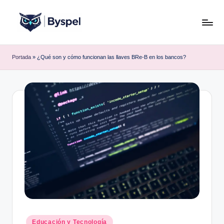
Saltar
al
B
Ideas,
contenido
código
y
Portada
»
¿Qué son y cómo funcionan las llaves BRe-B en los bancos?
y
s
tecnología.
p
e
l
Publicado
Educación y Tecnología