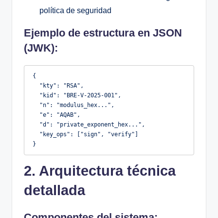
política de seguridad
Ejemplo de estructura en JSON
(JWK):
{

  "kty": "RSA",

  "kid": "BRE-V-2025-001",

  "n": "modulus_hex...",

  "e": "AQAB",

  "d": "private_exponent_hex...",

  "key_ops": ["sign", "verify"]

}
2. Arquitectura técnica
detallada
Componentes del sistema: