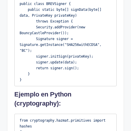
public class BREVSigner {

    public static byte[] signData(byte[] 
data, PrivateKey privateKey) 

        throws Exception {

        Security.addProvider(new 
BouncyCastleProvider());

        Signature signer = 
Signature.getInstance("SHA256withECDSA", 
"BC");

        signer.initSign(privateKey);

        signer.update(data);

        return signer.sign();

    }

}
Ejemplo en Python
(cryptography):
from cryptography.hazmat.primitives import 
hashes
