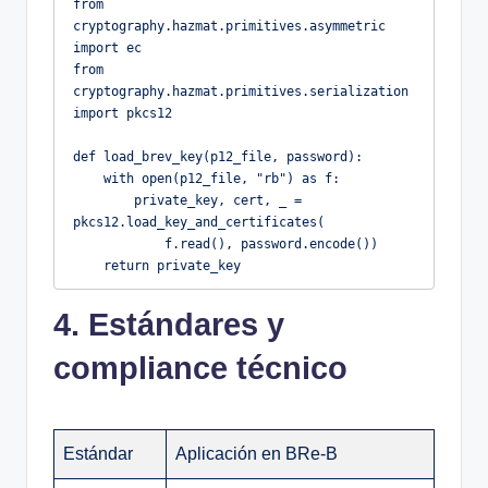
from 
cryptography.hazmat.primitives.asymmetric 
import ec

from 
cryptography.hazmat.primitives.serialization 
import pkcs12

def load_brev_key(p12_file, password):

    with open(p12_file, "rb") as f:

        private_key, cert, _ = 
pkcs12.load_key_and_certificates(

            f.read(), password.encode())

    return private_key
4. Estándares y
compliance técnico
Estándar
Aplicación en BRe-B