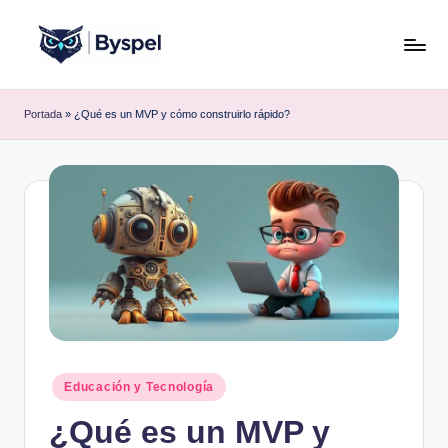
Saltar
al
B
Ideas,
contenido
código
y
Portada
»
¿Qué es un MVP y cómo construirlo rápido?
y
s
tecnología.
p
e
l
Publicado
Educación y Tecnología
en
¿Qué es un MVP y