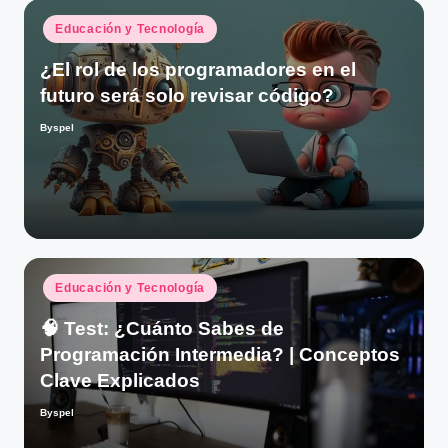
Publicado
Educación y Tecnología
en
¿El rol de los programadores en el
futuro será solo revisar código?
Byspel
Publicado
por
Publicado
Educación y Tecnología
en
🧠 Test: ¿Cuánto Sabes de
Programación Intermedia? | Conceptos
Clave Explicados
Byspel
Publicado
por