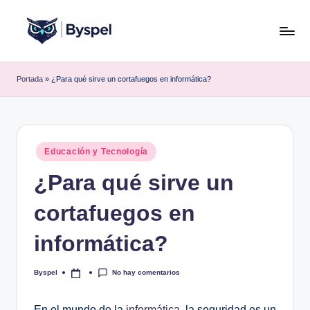
Saltar
al
B
Ideas,
contenido
código
y
Portada
»
¿Para qué sirve un cortafuegos en informática?
y
s
tecnología.
p
e
Publicado
Educación y Tecnología
en
l
¿Para qué sirve un
cortafuegos en
informática?
No hay comentarios
Byspel
Publicado
por
En el mundo de la
informática
, la seguridad es un