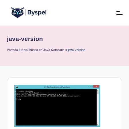
Saltar
al
B
Ideas,
contenido
código
y
y
java-version
s
tecnología.
p
Portada
»
Hola Mundo en Java Netbeans
»
java-version
e
l