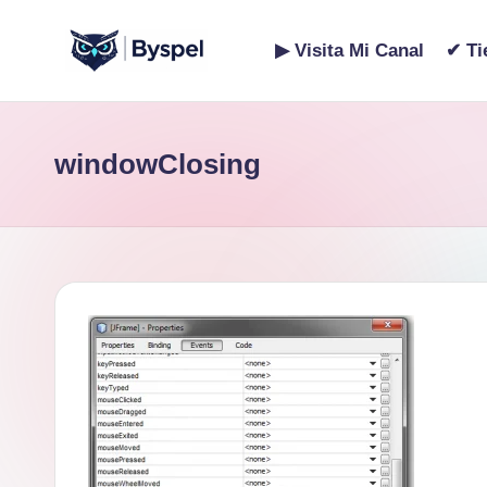
▶ Visita Mi Canal
✔ Ti
Saltar
B
Ideas,
al
código
contenido
y
windowClosing
y
s
tecnología.
p
e
l