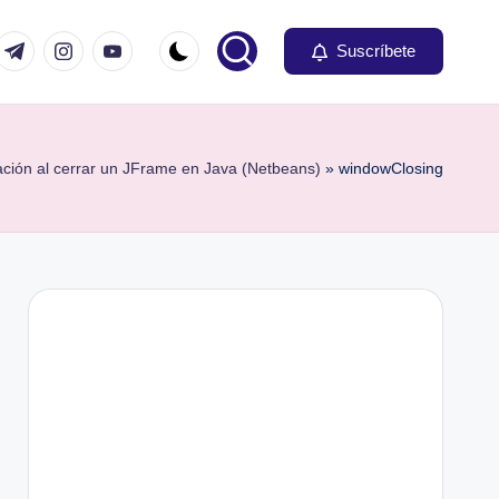
om
r.com
t.me
instagram.com
youtube.com
Suscríbete
ción al cerrar un JFrame en Java (Netbeans)
»
windowClosing