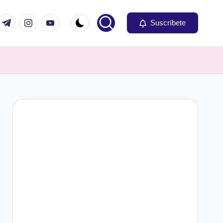
om
r.com
t.me
instagram.com
youtube.com
Suscríbete