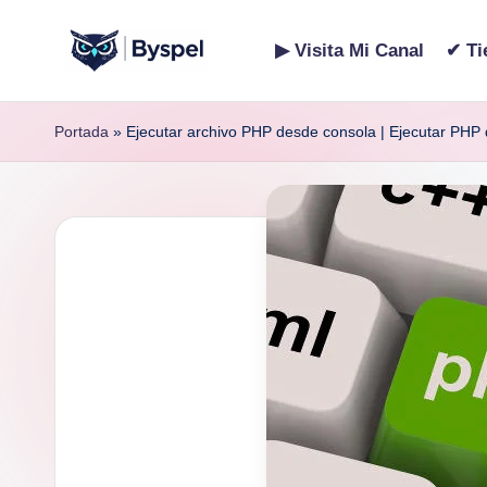
▶ Visita Mi Canal
✔ Ti
Saltar
B
Ideas,
al
código
contenido
y
Portada
»
Ejecutar archivo PHP desde consola | Ejecutar P
y
s
tecnología.
p
e
l