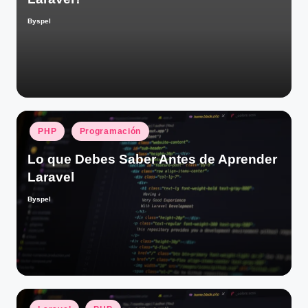
Byspel
Publicado
por
Publicado
PHP
Programación
en
Lo que Debes Saber Antes de Aprender
Laravel
Byspel
Publicado
por
Publicado