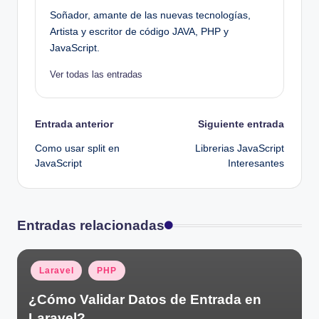
Soñador, amante de las nuevas tecnologías,
Artista y escritor de código JAVA, PHP y
JavaScript.
Ver todas las entradas
Navegación
Entrada anterior
Siguiente entrada
Como usar split en
Librerias JavaScript
de
JavaScript
Interesantes
entradas
Entradas relacionadas
Publicado
Laravel
PHP
en
¿Cómo Validar Datos de Entrada en
Laravel?