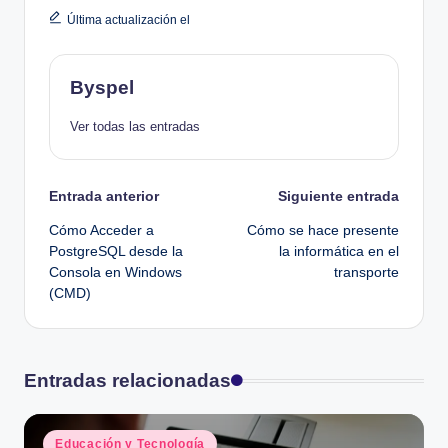
Última actualización el
Byspel
Ver todas las entradas
Navegación
Entrada anterior
Siguiente entrada
Cómo Acceder a
Cómo se hace presente
de
PostgreSQL desde la
la informática en el
Consola en Windows
transporte
entradas
(CMD)
Entradas relacionadas
Publicado
Educación y Tecnología