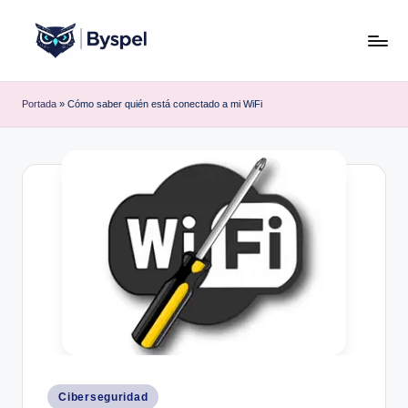
Saltar
al
B
Ideas,
contenido
código
y
Portada
»
Cómo saber quién está conectado a mi WiFi
y
s
tecnología.
p
e
l
Publicado
Ciberseguridad