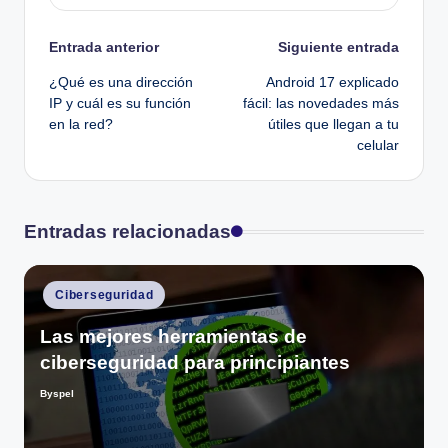
Navegación
Entrada anterior
Siguiente entrada
¿Qué es una dirección
Android 17 explicado
de
IP y cuál es su función
fácil: las novedades más
en la red?
útiles que llegan a tu
entradas
celular
Entradas relacionadas
Publicado
Ciberseguridad
en
Las mejores herramientas de
ciberseguridad para principiantes
Byspel
Publicado
por