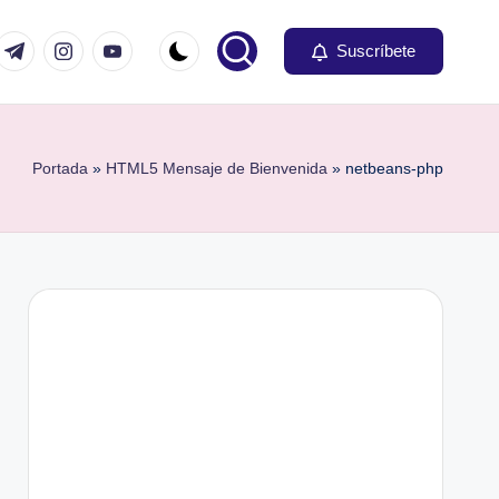
om
r.com
t.me
instagram.com
youtube.com
Suscríbete
Portada
»
HTML5 Mensaje de Bienvenida
»
netbeans-php