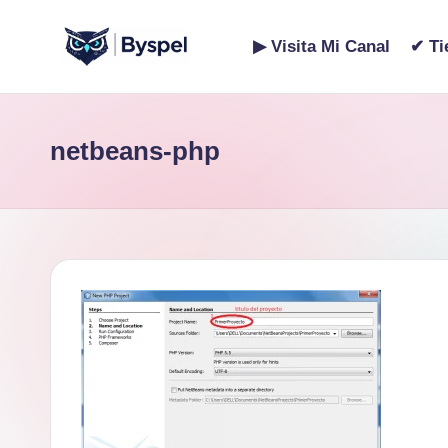
▶ Visita Mi Canal
✔ Ti
Saltar
B
Ideas,
al
código
contenido
y
netbeans-php
y
s
tecnología.
p
e
l